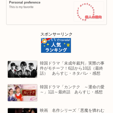
Personal preference
This is my favorite
スポンサーリンク
韓国ドラマ「未成年裁判」実際の事
件がモチーフ！6話から10話（最終
話） あらすじ・ネタバレ・感想
韓国ドラマ「カンテク ～運命の愛
～」1話～最終話 あらすじ・感想
映画 名作シリーズ「悪魔を憐れむ