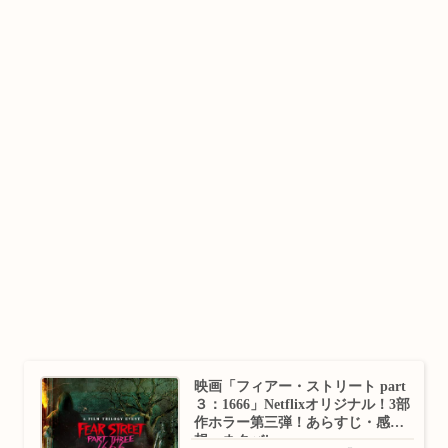
映画「フィアー・ストリート part
３：1666」Netflixオリジナル！3部
作ホラー第三弾！あらすじ・感
想・ネタバレ