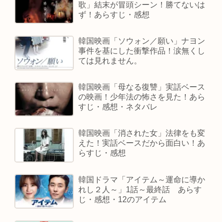
歌」結末が冒頭シーン！勝てないは
ず！あらすじ・感想
韓国映画「ソウォン／願い」ナヨン
事件を基にした衝撃作品！涙無くし
ては見れません。
韓国映画「母なる復讐」実話ベース
の映画！少年法の怖さを見た！あら
すじ・感想・ネタバレ
韓国映画「消された女」法律をも変
えた！実話ベースだから面白い！あ
らすじ・感想
韓国ドラマ「アイテム～運命に導か
れし２人～」1話～最終話 あらす
じ・感想・12のアイテム