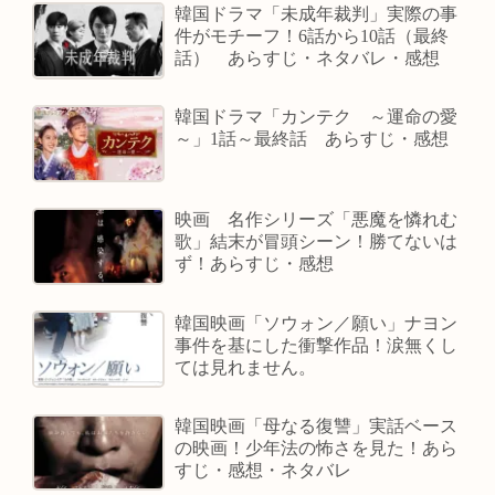
韓国ドラマ「未成年裁判」実際の事
件がモチーフ！6話から10話（最終
話） あらすじ・ネタバレ・感想
韓国ドラマ「カンテク ～運命の愛
～」1話～最終話 あらすじ・感想
映画 名作シリーズ「悪魔を憐れむ
歌」結末が冒頭シーン！勝てないは
ず！あらすじ・感想
韓国映画「ソウォン／願い」ナヨン
事件を基にした衝撃作品！涙無くし
ては見れません。
韓国映画「母なる復讐」実話ベース
の映画！少年法の怖さを見た！あら
すじ・感想・ネタバレ