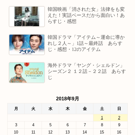
韓国映画「消された女」法律をも変
えた！実話ベースだから面白い！あ
らすじ・感想
韓国ドラマ「アイテム～運命に導か
れし２人～」1話～最終話 あらす
じ・感想・12のアイテム
海外ドラマ「ヤング・シェルドン」
シーズン２ １２話－２２話 あらす
じ
2018年9月
月
火
水
木
金
土
日
1
2
3
4
5
6
7
8
9
10
11
12
13
14
15
16