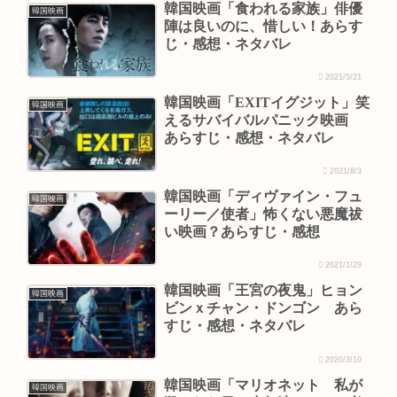
韓国映画「食われる家族」俳優
韓国映画
陣は良いのに、惜しい！あらす
じ・感想・ネタバレ
2021/5/21
韓国映画「EXITイグジット」笑
韓国映画
えるサバイバルパニック映画
あらすじ・感想・ネタバレ
2021/8/3
韓国映画「ディヴァイン・フュ
韓国映画
ーリー／使者」怖くない悪魔祓
い映画？あらすじ・感想
2021/1/29
韓国映画「王宮の夜鬼」ヒョン
韓国映画
ビンｘチャン・ドンゴン あら
すじ・感想・ネタバレ
2020/3/10
韓国映画「マリオネット 私が
韓国映画