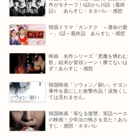
件がモチーフ！6話から10話（最終
話） あらすじ・ネタバレ・感想
韓国ドラマ「カンテク ～運命の愛
～」1話～最終話 あらすじ・感想
映画 名作シリーズ「悪魔を憐れむ
歌」結末が冒頭シーン！勝てないは
ず！あらすじ・感想
韓国映画「ソウォン／願い」ナヨン
事件を基にした衝撃作品！涙無くし
ては見れません。
韓国映画「母なる復讐」実話ベース
の映画！少年法の怖さを見た！あら
すじ・感想・ネタバレ