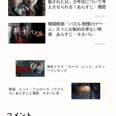
殺された日」少年法について考
えさせられる！あらすじ・感想
2020/10/7
韓国映画「パズル 戦慄のゲー
韓国映画
ム」久々にお勧め出来ない映
画 あらすじ・ネタバレ
2020/8/11
海外ドラマ 「ローズ・レッド」スティ
ーブンキング
映画 イット・フォローズ （アメリ
カ）あらすじと感想 ネタバレ含
コメント