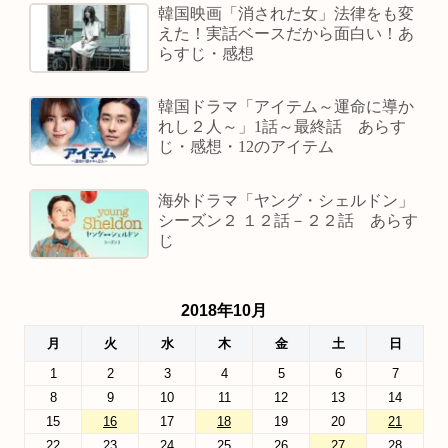
韓国映画「消された女」法律をも変
えた！実話ベースだから面白い！あ
らすじ・感想
韓国ドラマ「アイテム～運命に導か
れし２人～」1話～最終話 あらす
じ・感想・12のアイテム
海外ドラマ「ヤング・シェルドン」
シーズン２ １２話－２２話 あらす
じ
2018年10月
月
火
水
木
金
土
日
1
2
3
4
5
6
7
8
9
10
11
12
13
14
15
16
17
18
19
20
21
22
23
24
25
26
27
28