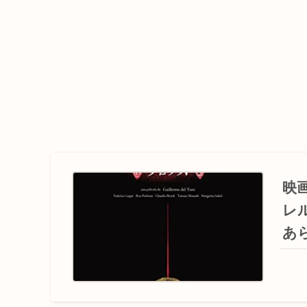
映
レ
あ