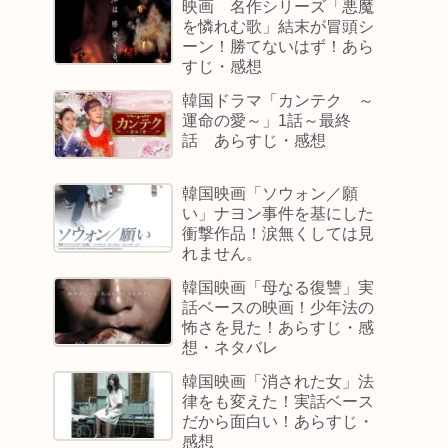
映画 名作シリーズ「悪魔
を憐れむ歌」結末が冒頭シ
ーン！勝てないはず！あら
すじ・感想
韓国ドラマ「カンテク ～
運命の愛～」1話～最終
話 あらすじ・感想
韓国映画「ソウォン／願
い」ナヨン事件を基にした
衝撃作品！涙無くしては見
れません。
韓国映画「母なる復讐」実
話ベースの映画！少年法の
怖さを見た！あらすじ・感
想・ネタバレ
韓国映画「消された女」法
律をも変えた！実話ベース
だから面白い！あらすじ・
感想