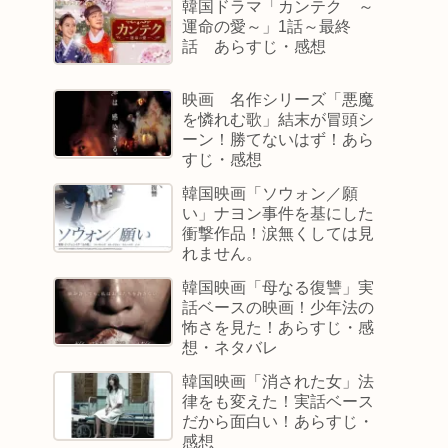
韓国ドラマ「カンテク ～
運命の愛～」1話～最終
話 あらすじ・感想
映画 名作シリーズ「悪魔
を憐れむ歌」結末が冒頭シ
ーン！勝てないはず！あら
すじ・感想
韓国映画「ソウォン／願
い」ナヨン事件を基にした
衝撃作品！涙無くしては見
れません。
韓国映画「母なる復讐」実
話ベースの映画！少年法の
怖さを見た！あらすじ・感
想・ネタバレ
韓国映画「消された女」法
律をも変えた！実話ベース
だから面白い！あらすじ・
感想