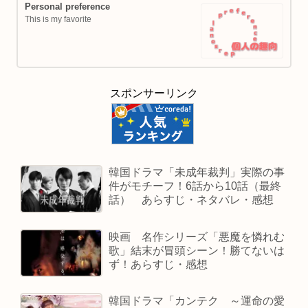
Personal preference
This is my favorite
スポンサーリンク
韓国ドラマ「未成年裁判」実際の事
件がモチーフ！6話から10話（最終
話） あらすじ・ネタバレ・感想
映画 名作シリーズ「悪魔を憐れむ
歌」結末が冒頭シーン！勝てないは
ず！あらすじ・感想
韓国ドラマ「カンテク ～運命の愛