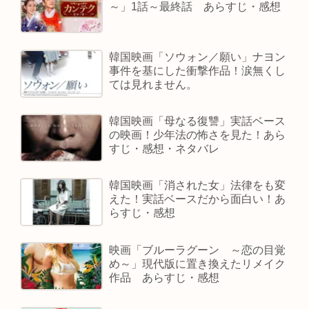
～」1話～最終話 あらすじ・感想
韓国映画「ソウォン／願い」ナヨン
事件を基にした衝撃作品！涙無くし
ては見れません。
韓国映画「母なる復讐」実話ベース
の映画！少年法の怖さを見た！あら
すじ・感想・ネタバレ
韓国映画「消された女」法律をも変
えた！実話ベースだから面白い！あ
らすじ・感想
映画「ブルーラグーン ～恋の目覚
め～」現代版に置き換えたリメイク
作品 あらすじ・感想