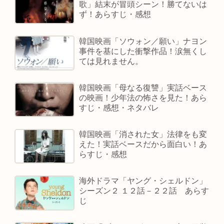
歌」結末が冒頭シーン！勝てないは
ず！あらすじ・感想
韓国映画「ソウォン／願い」ナヨン
事件を基にした衝撃作品！涙無くし
ては見れません。
韓国映画「母なる復讐」実話ベース
の映画！少年法の怖さを見た！あら
すじ・感想・ネタバレ
韓国映画「消された女」法律をも変
えた！実話ベースだから面白い！あ
らすじ・感想
海外ドラマ「ヤング・シェルドン」
シーズン２ １２話－２２話 あらす
じ