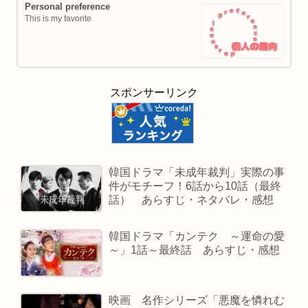
Personal preference
This is my favorite
スポンサーリンク
韓国ドラマ「未成年裁判」実際の事
件がモチーフ！6話から10話（最終
話） あらすじ・ネタバレ・感想
韓国ドラマ「カンテク ～運命の愛
～」1話～最終話 あらすじ・感想
映画 名作シリーズ「悪魔を憐れむ