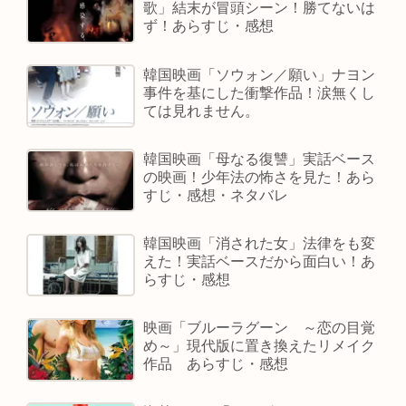
歌」結末が冒頭シーン！勝てないは
ず！あらすじ・感想
韓国映画「ソウォン／願い」ナヨン
事件を基にした衝撃作品！涙無くし
ては見れません。
韓国映画「母なる復讐」実話ベース
の映画！少年法の怖さを見た！あら
すじ・感想・ネタバレ
韓国映画「消された女」法律をも変
えた！実話ベースだから面白い！あ
らすじ・感想
映画「ブルーラグーン ～恋の目覚
め～」現代版に置き換えたリメイク
作品 あらすじ・感想