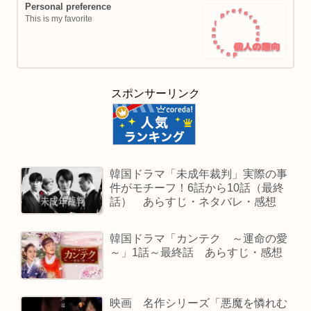
Personal preference
This is my favorite
スポンサーリンク
韓国ドラマ「未成年裁判」実際の事
件がモチーフ！6話から10話（最終
話） あらすじ・ネタバレ・感想
韓国ドラマ「カンテク ～運命の愛
～」1話～最終話 あらすじ・感想
映画 名作シリーズ「悪魔を憐れむ