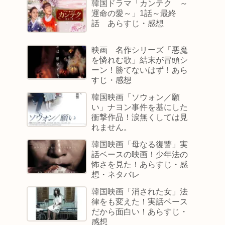
韓国ドラマ「カンテク ～
運命の愛～」1話～最終
話 あらすじ・感想
映画 名作シリーズ「悪魔
を憐れむ歌」結末が冒頭シ
ーン！勝てないはず！あら
すじ・感想
韓国映画「ソウォン／願
い」ナヨン事件を基にした
衝撃作品！涙無くしては見
れません。
韓国映画「母なる復讐」実
話ベースの映画！少年法の
怖さを見た！あらすじ・感
想・ネタバレ
韓国映画「消された女」法
律をも変えた！実話ベース
だから面白い！あらすじ・
感想