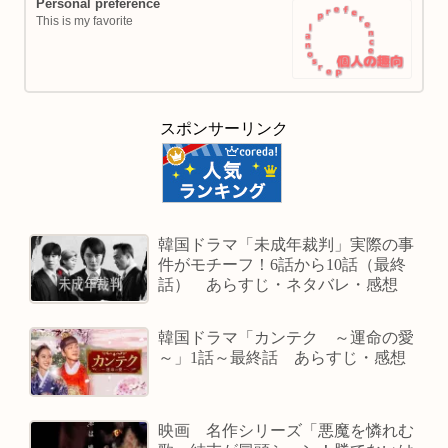
Personal preference
This is my favorite
スポンサーリンク
韓国ドラマ「未成年裁判」実際の事
件がモチーフ！6話から10話（最終
話） あらすじ・ネタバレ・感想
韓国ドラマ「カンテク ～運命の愛
～」1話～最終話 あらすじ・感想
映画 名作シリーズ「悪魔を憐れむ