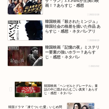
ザ・ラン」J.Y.Parkが主演の映
画！？あらすじ・感想
2021/1/18
韓国映画「殺されたミンジュ」
韓国映画
韓国社会の格差を描いた作品 あ
らすじ・感想・ネタバレアリ
2020/8/19
韓国映画「記憶の夜」ミステリ
韓国映画
ー要素の強いホラー？あらす
じ・感想・ネタバレ
2021/3/2
韓国映画「ヘンゼルとグレーテル」童
話の中に隠されたむごい真実！あらす
じ・感想・ネタバレ
韓国ドラマ「凍てついた愛」いじめ問