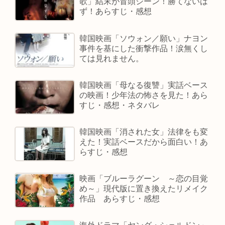
歌」結末が冒頭シーン！勝てないは
ず！あらすじ・感想
韓国映画「ソウォン／願い」ナヨン
事件を基にした衝撃作品！涙無くし
ては見れません。
韓国映画「母なる復讐」実話ベース
の映画！少年法の怖さを見た！あら
すじ・感想・ネタバレ
韓国映画「消された女」法律をも変
えた！実話ベースだから面白い！あ
らすじ・感想
映画「ブルーラグーン ～恋の目覚
め～」現代版に置き換えたリメイク
作品 あらすじ・感想