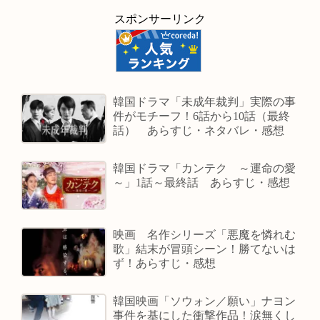
スポンサーリンク
韓国ドラマ「未成年裁判」実際の事
件がモチーフ！6話から10話（最終
話） あらすじ・ネタバレ・感想
韓国ドラマ「カンテク ～運命の愛
～」1話～最終話 あらすじ・感想
映画 名作シリーズ「悪魔を憐れむ
歌」結末が冒頭シーン！勝てないは
ず！あらすじ・感想
韓国映画「ソウォン／願い」ナヨン
事件を基にした衝撃作品！涙無くし