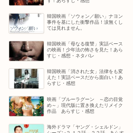
ず！あらすじ・感想
韓国映画「ソウォン／願い」ナヨン
事件を基にした衝撃作品！涙無くし
ては見れません。
韓国映画「母なる復讐」実話ベース
の映画！少年法の怖さを見た！あら
すじ・感想・ネタバレ
韓国映画「消された女」法律をも変
えた！実話ベースだから面白い！あ
らすじ・感想
映画「ブルーラグーン ～恋の目覚
め～」現代版に置き換えたリメイク
作品 あらすじ・感想
海外ドラマ「ヤング・シェルドン」
シーズン２ １２話－２２話 あらす