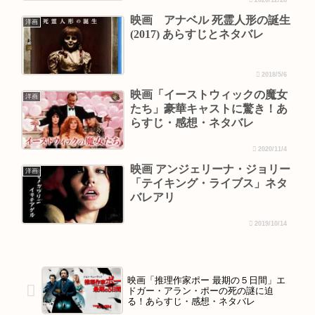
映画 アナベル 死霊人形の誕生
洋画
(2017) あらすじとネタバレ
2018/5/6
映画「イーストウィックの魔女
洋画
たち」豪華キャストに驚き！あ
らすじ・感想・ネタバレ
2020/11/4
映画 アンジェリーナ・ジョリー
洋画
「テイキング・ライブス」ネタ
バレアリ
2019/10/14
映画「推理作家ポー 最期の５日間」エ
ドガー・アラン・ポーの死の謎に迫
る！あらすじ・感想・ネタバレ