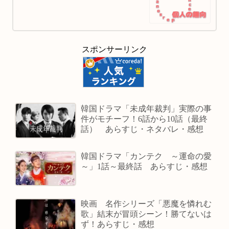
スポンサーリンク
韓国ドラマ「未成年裁判」実際の事
件がモチーフ！6話から10話（最終
話） あらすじ・ネタバレ・感想
韓国ドラマ「カンテク ～運命の愛
～」1話～最終話 あらすじ・感想
映画 名作シリーズ「悪魔を憐れむ
歌」結末が冒頭シーン！勝てないは
ず！あらすじ・感想