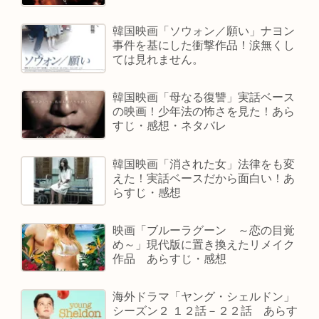
韓国映画「ソウォン／願い」ナヨン
事件を基にした衝撃作品！涙無くし
ては見れません。
韓国映画「母なる復讐」実話ベース
の映画！少年法の怖さを見た！あら
すじ・感想・ネタバレ
韓国映画「消された女」法律をも変
えた！実話ベースだから面白い！あ
らすじ・感想
映画「ブルーラグーン ～恋の目覚
め～」現代版に置き換えたリメイク
作品 あらすじ・感想
海外ドラマ「ヤング・シェルドン」
シーズン２ １２話－２２話 あらす