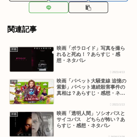
関連記事
映画「ポラロイド」写真を撮ら
洋画
れると死ぬ！？あらすじ・感
想・ネタバレ
2021/4/13
映画「パペット大騒査線 追憶の
洋画
紫影」パペット連続殺害事件の
真相は？あらすじ・感想・ネタ
バレ
2021/1/13
映画「透明人間」ソシオパスと
洋画
サイコパス どちらが怖い？あ
らすじ・感想・ネタバレ
2020/12/28