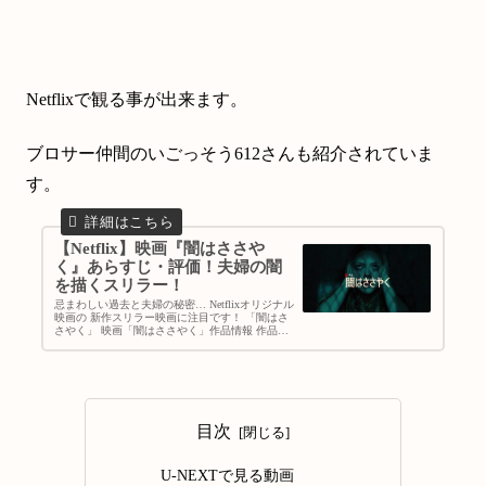
Netflixで観る事が出来ます。
ブロサー仲間のいごっそう612さんも紹介されていま
す。
【Netflix】映画『闇はささや
く』あらすじ・評価！夫婦の闇
を描くスリラー！
忌まわしい過去と夫婦の秘密… Netflixオリジナル
映画の 新作スリラー映画に注目です！ 「闇はさ
さやく」 映画「闇はささやく」作品情報 作品名
闇はささやく（原題：Things Heard &am
目次
U-NEXTで見る動画