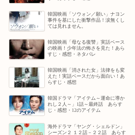
韓国映画「ソウォン／願い」ナヨン
事件を基にした衝撃作品！涙無くし
ては見れません。
韓国映画「母なる復讐」実話ベース
の映画！少年法の怖さを見た！あら
すじ・感想・ネタバレ
韓国映画「消された女」法律をも変
えた！実話ベースだから面白い！あ
らすじ・感想
韓国ドラマ「アイテム～運命に導か
れし２人～」1話～最終話 あらす
じ・感想・12のアイテム
海外ドラマ「ヤング・シェルドン」
シーズン２ １２話－２２話 あらす