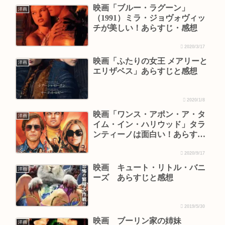
映画「ブルー・ラグーン」
洋画
（1991）ミラ・ジョヴォヴィッ
チが美しい！あらすじ・感想
2020/3/17
映画「ふたりの女王 メアリーと
洋画
エリザベス」あらすじと感想
2020/1/8
映画「ワンス・アポン・ア・タ
洋画
イム・イン・ハリウッド」タラ
ンティーノは面白い！あらす
じ・感想・ネタバレ
2020/9/17
映画 キュート・リトル・バニ
洋画
ーズ あらすじと感想
2019/5/30
映画 ブーリン家の姉妹
洋画