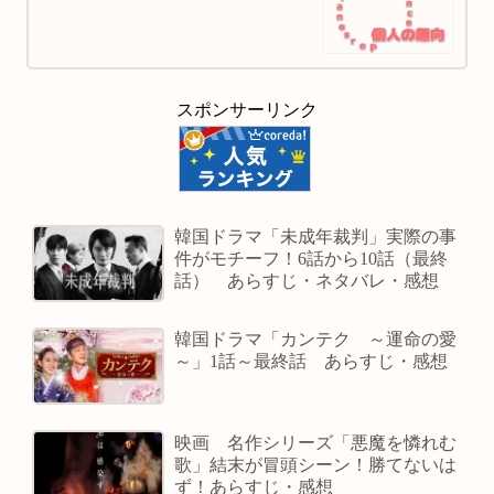
スポンサーリンク
韓国ドラマ「未成年裁判」実際の事
件がモチーフ！6話から10話（最終
話） あらすじ・ネタバレ・感想
韓国ドラマ「カンテク ～運命の愛
～」1話～最終話 あらすじ・感想
映画 名作シリーズ「悪魔を憐れむ
歌」結末が冒頭シーン！勝てないは
ず！あらすじ・感想