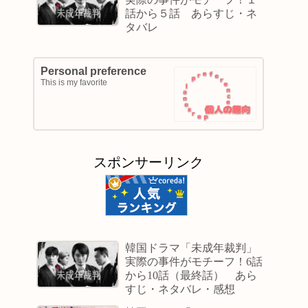
話から５話 あらすじ・ネ
タバレ
Personal preference
This is my favorite
スポンサーリンク
韓国ドラマ「未成年裁判」
実際の事件がモチーフ！6話
から10話（最終話） あら
すじ・ネタバレ・感想