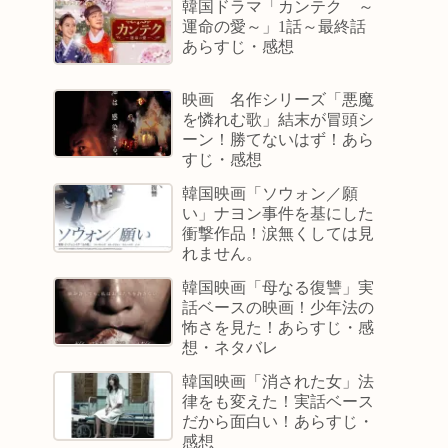
韓国ドラマ「カンテク ～
運命の愛～」1話～最終話
あらすじ・感想
映画 名作シリーズ「悪魔
を憐れむ歌」結末が冒頭シ
ーン！勝てないはず！あら
すじ・感想
韓国映画「ソウォン／願
い」ナヨン事件を基にした
衝撃作品！涙無くしては見
れません。
韓国映画「母なる復讐」実
話ベースの映画！少年法の
怖さを見た！あらすじ・感
想・ネタバレ
韓国映画「消された女」法
律をも変えた！実話ベース
だから面白い！あらすじ・
感想