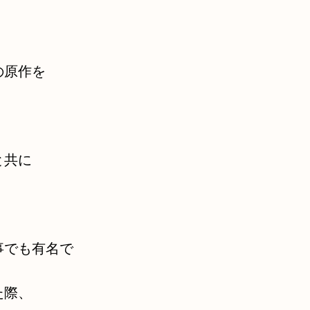
の原作を
と共に
事でも有名で
た際、