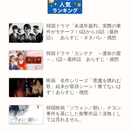
韓国ドラマ「未成年裁判」実際の事
件がモチーフ！6話から10話（最終
話） あらすじ・ネタバレ・感想
韓国ドラマ「カンテク ～運命の愛
～」1話～最終話 あらすじ・感想
映画 名作シリーズ「悪魔を憐れむ
歌」結末が冒頭シーン！勝てないは
ず！あらすじ・感想
韓国映画「ソウォン／願い」ナヨン
事件を基にした衝撃作品！涙無くし
ては見れません。