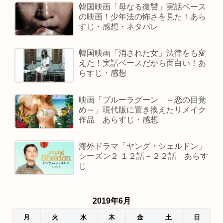
韓国映画「母なる復讐」実話ベース
の映画！少年法の怖さを見た！あら
すじ・感想・ネタバレ
韓国映画「消された女」法律をも変
えた！実話ベースだから面白い！あ
らすじ・感想
映画「ブルーラグーン ～恋の目覚
め～」現代版に置き換えたリメイク
作品 あらすじ・感想
海外ドラマ「ヤング・シェルドン」
シーズン２ １２話－２２話 あらす
じ
2019年6月
月
火
水
木
金
土
日