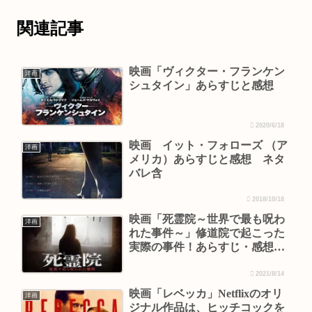
関連記事
映画「ヴィクター・フランケン
洋画
シュタイン」あらすじと感想
2020/6/18
映画 イット・フォローズ （ア
洋画
メリカ）あらすじと感想 ネタ
バレ含
2018/10/18
映画「死霊院～世界で最も呪わ
洋画
れた事件～」修道院で起こった
実際の事件！あらすじ・感想・
ネタバレ
2021/8/14
映画「レベッカ」Netflixのオリ
洋画
ジナル作品は、ヒッチコックを