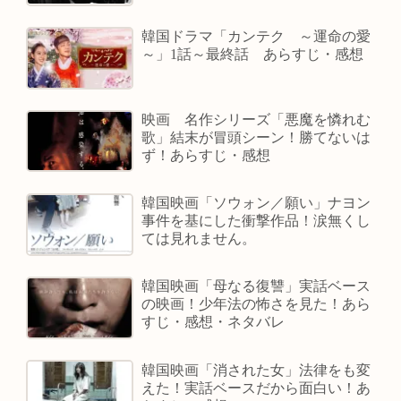
韓国ドラマ「カンテク ～運命の愛
～」1話～最終話 あらすじ・感想
映画 名作シリーズ「悪魔を憐れむ
歌」結末が冒頭シーン！勝てないは
ず！あらすじ・感想
韓国映画「ソウォン／願い」ナヨン
事件を基にした衝撃作品！涙無くし
ては見れません。
韓国映画「母なる復讐」実話ベース
の映画！少年法の怖さを見た！あら
すじ・感想・ネタバレ
韓国映画「消された女」法律をも変
えた！実話ベースだから面白い！あ