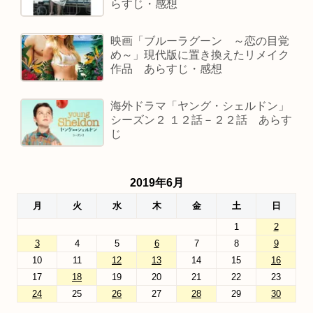
らすじ・感想
映画「ブルーラグーン ～恋の目覚
め～」現代版に置き換えたリメイク
作品 あらすじ・感想
海外ドラマ「ヤング・シェルドン」
シーズン２ １２話－２２話 あらす
じ
2019年6月
月
火
水
木
金
土
日
1
2
3
4
5
6
7
8
9
10
11
12
13
14
15
16
17
18
19
20
21
22
23
24
25
26
27
28
29
30