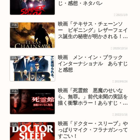
じ・感想・ネタバレ
2021/1/9
映画「テキサス・チェーンソ
洋画
ー ビギニング」レザーフェイ
ス誕生の秘密が明かされる！あ
らすじ・感想
2020/12/14
映画 メン・イン・ブラック
洋画
インターナショナル あらすじ
と感想
2019/6/24
映画「死霊館 悪魔のせいな
洋画
ら、無罪。」前代未聞の実話を
描く衝撃ホラー！あらすじ・感
想・ネタバレ
2022/1/16
映画「ドクター・スリープ」や
洋画
っぱりマイク・フラナガンって
すごい！