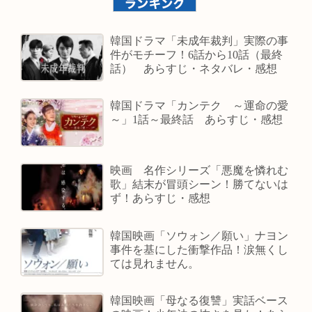
韓国ドラマ「未成年裁判」実際の事
件がモチーフ！6話から10話（最終
話） あらすじ・ネタバレ・感想
韓国ドラマ「カンテク ～運命の愛
～」1話～最終話 あらすじ・感想
映画 名作シリーズ「悪魔を憐れむ
歌」結末が冒頭シーン！勝てないは
ず！あらすじ・感想
韓国映画「ソウォン／願い」ナヨン
事件を基にした衝撃作品！涙無くし
ては見れません。
韓国映画「母なる復讐」実話ベース