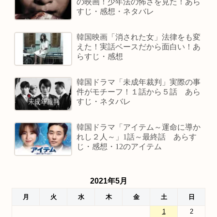
の映画！少年法の怖さを見た！あら
すじ・感想・ネタバレ
韓国映画「消された女」法律をも変
えた！実話ベースだから面白い！あ
らすじ・感想
韓国ドラマ「未成年裁判」実際の事
件がモチーフ！１話から５話 あら
すじ・ネタバレ
韓国ドラマ「アイテム～運命に導か
れし２人～」1話～最終話 あらす
じ・感想・12のアイテム
2021年5月
月
火
水
木
金
土
日
1
2