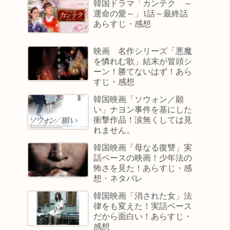
韓国ドラマ「カンテク ～
運命の愛～」1話～最終話
あらすじ・感想
映画 名作シリーズ「悪魔
を憐れむ歌」結末が冒頭シ
ーン！勝てないはず！あら
すじ・感想
韓国映画「ソウォン／願
い」ナヨン事件を基にした
衝撃作品！涙無くしては見
れません。
韓国映画「母なる復讐」実
話ベースの映画！少年法の
怖さを見た！あらすじ・感
想・ネタバレ
韓国映画「消された女」法
律をも変えた！実話ベース
だから面白い！あらすじ・
感想