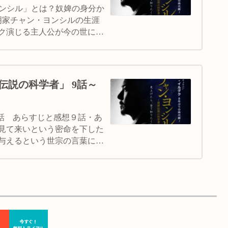
ヨンシル」とは？奴婢の身分か
明家チャン・ヨンシルの生涯
ク演じる主人公が今の世に残
伝説の科学者」 9話～
各話 あらすじと感想９話・あ
見て来いという密命を下した
与えるという世宗の言葉にヨ