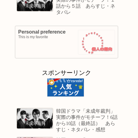
話から５話 あらすじ・ネ
タバレ
Personal preference
This is my favorite
スポンサーリンク
韓国ドラマ「未成年裁判」
実際の事件がモチーフ！6話
から10話（最終話） あら
すじ・ネタバレ・感想